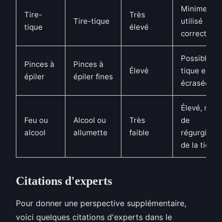
Minime si
Tire-
Très
Tire-tique
utilisé
tique
élevé
correcteme
Possible si 
Pinces à
Pinces à
Élevé
tique est
épiler
épiler fines
écrasée
Élevé, risq
Feu ou
Alcool ou
Très
de
alcool
allumette
faible
régurgitati
de la tique
Citations d'experts
Pour donner une perspective supplémentaire,
voici quelques citations d'experts dans le